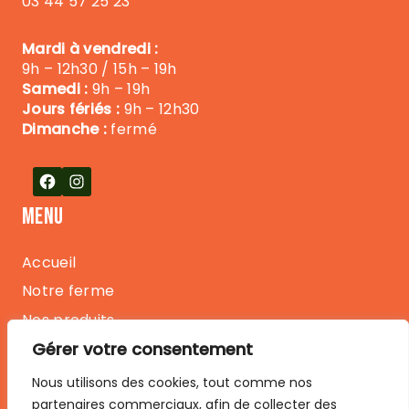
03 44 57 25 23
Mardi à vendredi :
9h – 12h30 / 15h – 19h
Samedi :
9h – 19h
Jours fériés :
9h – 12h30
Dimanche :
fermé
Facebook
Instagram
MENU
Accueil
Notre ferme
Nos produits
Boutiques et Marchés
Gérer votre consentement
Blog
Nous utilisons des cookies, tout comme nos
Nous contacter
partenaires commerciaux, afin de collecter des