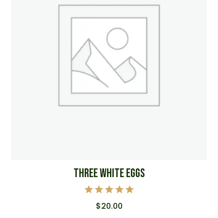
THREE WHITE EGGS
Note
$
20.00
5.00