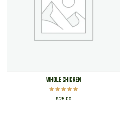
WHOLE CHICKEN
Note
$
25.00
5.00
sur 5