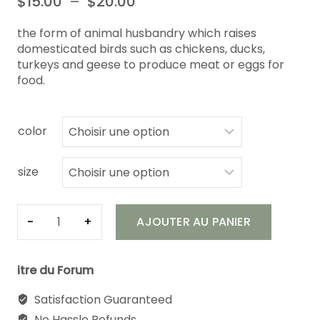
Plage
$
15.00
–
$
20.00
5 basé
sur
de
notation
the form of animal husbandry which raises
client
prix :
domesticated birds such as chickens, ducks,
$15.00
turkeys and geese to produce meat or eggs for
à
food.
$20.00
color
size
quantité
AJOUTER AU PANIER
de
White
Egg
itre du Forum
6Pic
Satisfaction Guaranteed
No Hassle Refunds